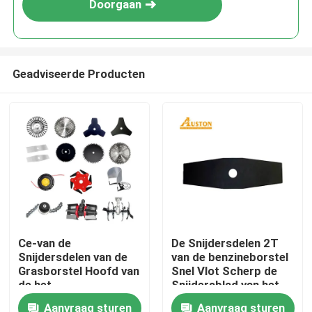
Doorgaan
Geadviseerde Producten
Thuis
Ce-van de
De Snijdersdelen 2T
Snijdersdelen van de
van de benzineborstel
Producten
Grasborstel Hoofd van
Snel Vlot Scherp de
de het
Snijdersblad van het
Koordsnoeischaar het
Tuingras
Aanvraag sturen
Aanvraag sturen
Video's