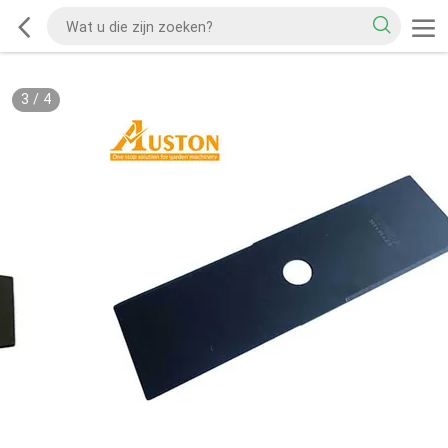
3
/
4