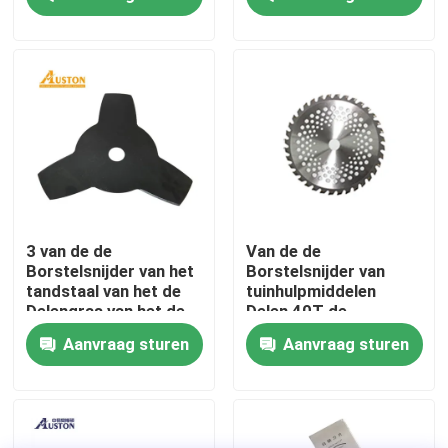
Nylon
Over ons
fabrieksdisplay
Neem contact met ons op
Vraag een offerte
3 van de de
Van de de
Borstelsnijder van het
Borstelsnijder van
tandstaal van het de
tuinhulpmiddelen
Benzinekettingzaag
Delengras van het de
Delen 40T de
Snijdersblad van het
Snijdersblad van de
Aanvraag sturen
Aanvraag sturen
de
Legeringsborstel
Snoeischaaronkruid
Handbediend Mini Chainsaw
de Eterdelen
elektrische kettingzaag