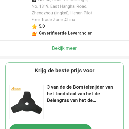
No. 1319, East Hanghai Road,
Zhengzhou (jingkai), Henan Pilot
Free Trade Zone ,China
Laat een bericht achter
5.0
We bellen je snel terug!
Geverifieerde Leverancier
Bekijk meer
Krijg de beste prijs voor
3 van de de Borstelsnijder van
het tandstaal van het de
Delengras van het de
Snijdersblad van het de
Snoeischaaronkruid de
Eterdelen
VERZENDEN