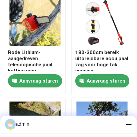
Over ons
fabrieksdisplay
Rode Lithium-
180-300cm bereik
Neem contact met ons op
aangedreven
uitbreidbare accu paal
telescopische paal
zag voor hoge tak
kettingzaag
snoeien
Vraag een offerte
verstelbaar van 180
Aanvraag sturen
Aanvraag sturen
cm tot 300 cm
Benzinekettingzaag
Handbediend Mini Chainsaw
admin
elektrische kettingzaag