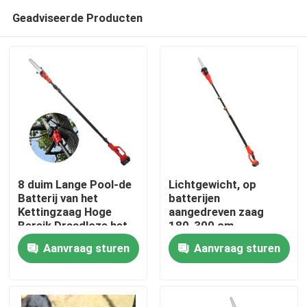
Geadviseerde Producten
8 duim Lange Pool-de
Lichtgewicht, op
Batterij van het
batterijen
Kettingzaag Hoge
aangedreven zaag
Thuis
Bereik Draadloze het
180-300 cm
Snoeien Zaag
verstelbare
Aanvraag sturen
Aanvraag sturen
telescopische paal
Producten
ketenzaag
Video's