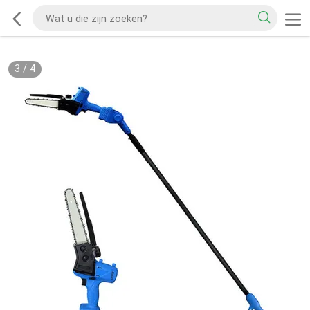
3
/
4