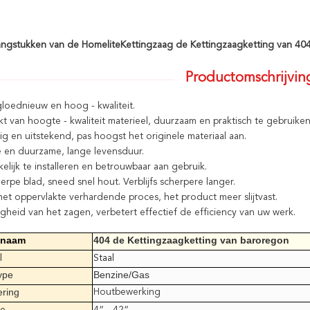
ngstukken van de HomeliteKettingzaag de Kettingzaagketting van 40
Productomschrijvin
loednieuw en hoog - kwaliteit.
 van hoogte - kwaliteit materieel, duurzaam en praktisch te gebruiken
g en uitstekend, pas hoogst het originele materiaal aan.
e en duurzame, lange levensduur.
lijk te installeren en betrouwbaar aan gebruik.
erpe blad, sneed snel hout. Verblijfs scherpere langer.
et oppervlakte verhardende proces, het product meer slijtvast.
igheid van het zagen, verbetert effectief de efficiency van uw werk.
tnaam
404 de Kettingzaagketting van baroregon
l
Staal
ype
Benzine/Gas
ering
Houtbewerking