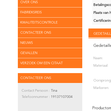
OVER ONS
Betalingsco
FABRIEKSREIS
Plaats van 
Certificerin
KWALITEITSCONTROLE
CONTACTEER ONS
GEDETAILL
NIEUWS
Gedetaill
GEVALLEN
Naam:
VERZOEK OM EEN CITAAT
Materiaal:
CONTACTEER ONS
Oorsprong
Markeren:
Contact Persoon :
Tina
Telefoonnummer :
19137107004
Productoms