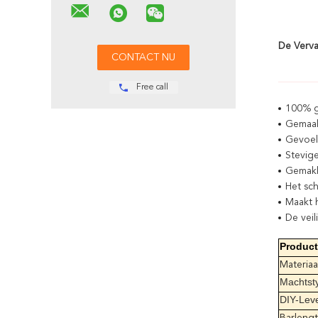
De Verva
Free call
100% g
Gemaakt
Gevoeli
Stevig
Gemakke
Het sch
Maakt h
De veil
Produc
Materiaa
Machtst
DIY-Lev