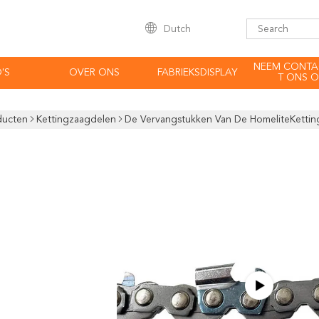
Dutch
NEEM CONTA
'S
OVER ONS
FABRIEKSDISPLAY
T ONS O
ducten
Kettingzaagdelen
De Vervangstukken Van De HomeliteKettin