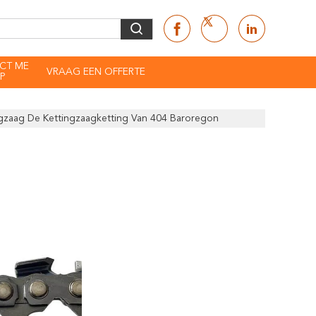
CT ME
VRAAG EEN OFFERTE
P
gzaag De Kettingzaagketting Van 404 Baroregon