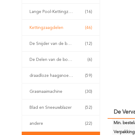
Lange Pool-Kettingzaag
(16)
Kettingzaagdelen
(46)
De Snijder van de benzineborstel
(12)
De Delen van de borstelsnijder
(6)
draadloze haagsnoeischaar
(59)
Grasmaaimachine
(30)
Blad en Sneeuwblazer
(52)
De Verv
Min. bestela
andere
(22)
Verpakking 