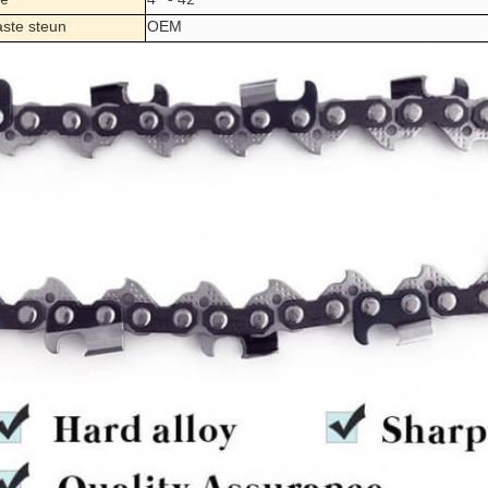
te
4“ - 42“
ste steun
OEM