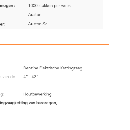
rmogen :
1000 stukken per week
Auston
Auston-Sc
er:
Benzine Elektrische Kettingzaag
e van de
4“ - 42“
ng:
Houtbewerking
tingzaagketting van baroregon
,