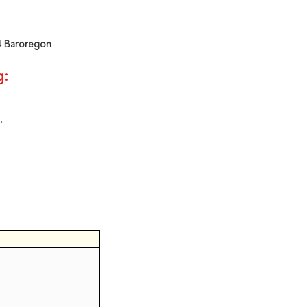
4 Baroregon
g:
.