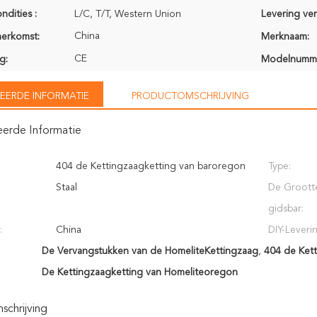
ndities :
L/C, T/T, Western Union
Levering ve
China
herkomst:
Merknaam:
CE
g:
Modelnumm
EERDE INFORMATIE
PRODUCTOMSCHRIJVING
eerde Informatie
404 de Kettingzaagketting van baroregon
Type:
Staal
De Groott
gidsbar:
:
China
DIY-Leveri
De Vervangstukken van de HomeliteKettingzaag
,
404 de Ket
De Kettingzaagketting van Homeliteoregon
chrijving