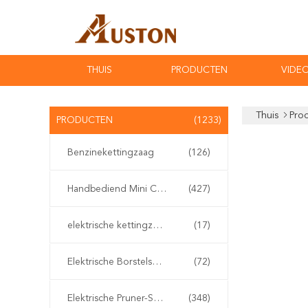
THUIS
PRODUCTEN
VIDEO
Thuis
Pro
PRODUCTEN
(1233)
Benzinekettingzaag
(126)
Handbediend Mini Chainsaw
(427)
elektrische kettingzaag
(17)
Elektrische Borstelsnijder
(72)
Elektrische Pruner-Scharen
(348)