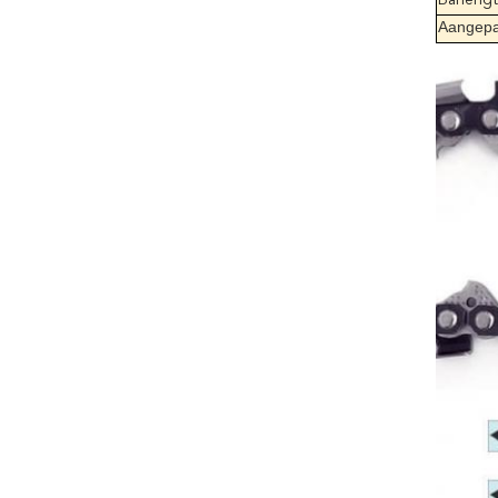
Barleng
Aangepa