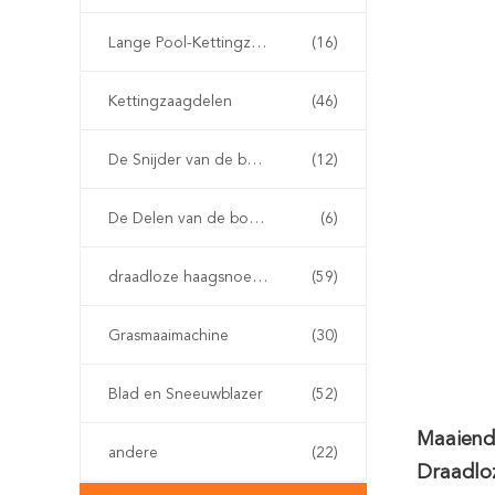
Lange Pool-Kettingzaag
(16)
Kettingzaagdelen
(46)
De Snijder van de benzineborstel
(12)
De Delen van de borstelsnijder
(6)
draadloze haagsnoeischaar
(59)
Grasmaaimachine
(30)
Blad en Sneeuwblazer
(52)
Maaiend 
andere
(22)
Draadlo