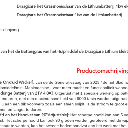
Draagbare het Grassnoeischaar van de Lithiumbatterij
,
1kw el
Draagbare het Grassnoeischaar 1kw van de Lithiumbatterij
chrijving
van het de Batterijgras van het Hulpmiddel de Draagbare Lithium Elekt
Productomschrijvin
: van de de Generatiezaag van 2023 4de het Bladm
e Onkruid Wacker]
pmiddel/mini-Maaimachine - voor meer macht en functionaliteit wanneer
: Uitgerust met 1 speciale werking op batt
durige Batterij van 21V 4.0A]
e motoren, met een maximumsnelheid van 6000 t/min worden uitgerust,
u aan een dik voorwerp zoals een steen snijdt, is de stroom te groot
en en langer te duren.
: Het scherpe hoofd kan aan 5 ve
fd en het Handvat van 90°Adjustable]
t. Het scherpe hoofd kan ook 90 graden worden geroteerd met de wijz
schaar te worden, kan het tweede bodemhandvat aan het werk met he