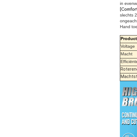
in evenw
[Comfort
slechts 
ongeacht
Hand toe
Produc
Voltage
Macht
Efficiën
Roteren
Machts