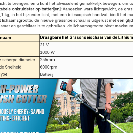
icht te brengen, en u kunt het afwisselend gemakkelijk bewegen. om u
: Aangezien ware lichtgewicht, de gra
abele onkruideter op batterijen]
2,1 kg, in het bijzonder licht, met een telescopisch handvat, biedt het
 lichaamsgrootte, de nieuwe grassnoeischaar is uitgerust met een glijd
staat en geschikter is te gebruiken. de lichaamsgrootte biedt maximum
tnaam
Draagbare het Grassnoeischaar van de Lithium
21 V
1000 W
te scherpe diameter
255mm
de Snelheid
6000rpm
type
Batterij