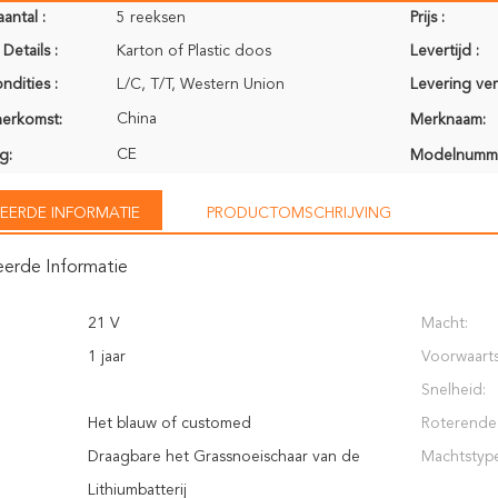
antal :
5 reeksen
Prijs :
Details :
Karton of Plastic doos
Levertijd :
ndities :
L/C, T/T, Western Union
Levering ve
China
herkomst:
Merknaam:
CE
g:
Modelnumm
EERDE INFORMATIE
PRODUCTOMSCHRIJVING
eerde Informatie
21 V
Macht:
1 jaar
Voorwaart
Snelheid:
Het blauw of customed
Roterende 
Draagbare het Grassnoeischaar van de
Machtstyp
Lithiumbatterij