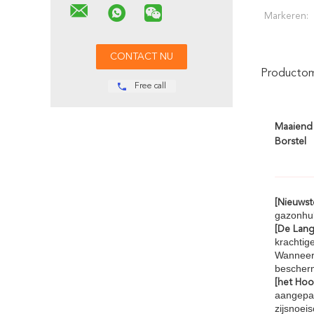
Markeren:
Productoms
Free call
Maaiend 
Borstel
[Nieuwst
gazonhul
[De Lang
krachtig
Wanneer 
bescherm
[het Hoo
aangepas
zijsnoei