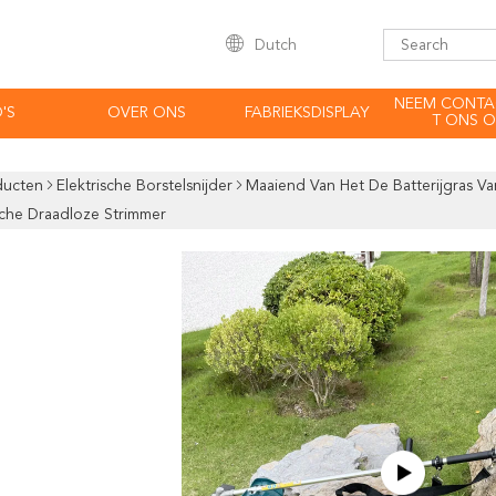
Dutch
NEEM CONTA
'S
OVER ONS
FABRIEKSDISPLAY
T ONS O
ducten
Elektrische Borstelsnijder
Maaiend Van Het De Batterijgras V
sche Draadloze Strimmer