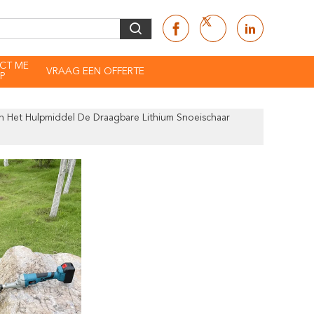
CT ME
VRAAG EEN OFFERTE
P
an Het Hulpmiddel De Draagbare Lithium Snoeischaar