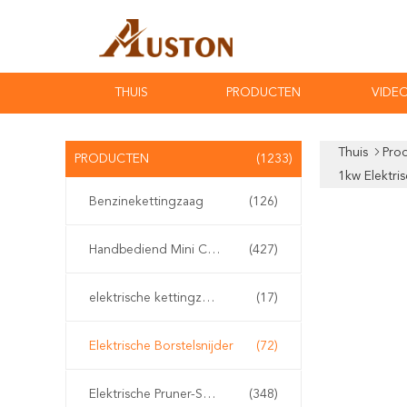
THUIS
PRODUCTEN
VIDEO
Thuis
Pro
PRODUCTEN
(1233)
1kw Elektri
Benzinekettingzaag
(126)
Handbediend Mini Chainsaw
(427)
elektrische kettingzaag
(17)
Elektrische Borstelsnijder
(72)
Elektrische Pruner-Scharen
(348)