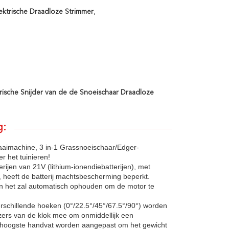
ektrische Draadloze Strimmer
,
rische Snijder van de de Snoeischaar Draadloze
g:
aaimachine, 3 in-1 Grassnoeischaar/Edger-
 het tuinieren!
erijen van 21V (lithium-ionendiebatterijen), met
 heeft de batterij machtsbescherming beperkt.
 en het zal automatisch ophouden om de motor te
rschillende hoeken (0°/22.5°/45°/67.5°/90°) worden
ers van de klok mee om onmiddellijk een
t hoogste handvat worden aangepast om het gewicht