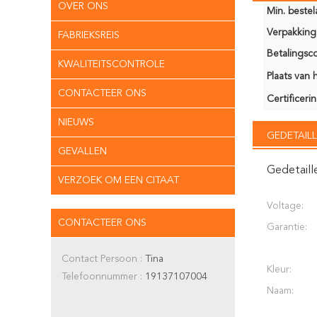
OVER ONS
Min. bestela
Verpakking 
FABRIEKSREIS
Betalingsco
KWALITEITSCONTROLE
Plaats van 
CONTACTEER ONS
Certificerin
NIEUWS
GEDETAILL
GEVALLEN
Gedetaill
VERZOEK OM EEN CITAAT
Voltage:
CONTACTEER ONS
Garantie:
Contact Persoon :
Tina
Kleur:
Telefoonnummer :
19137107004
Naam: