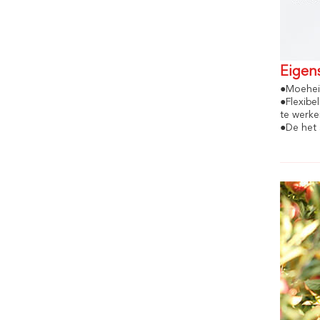
Eigen
●Moeheid
●Flexibe
te werke
●De het 