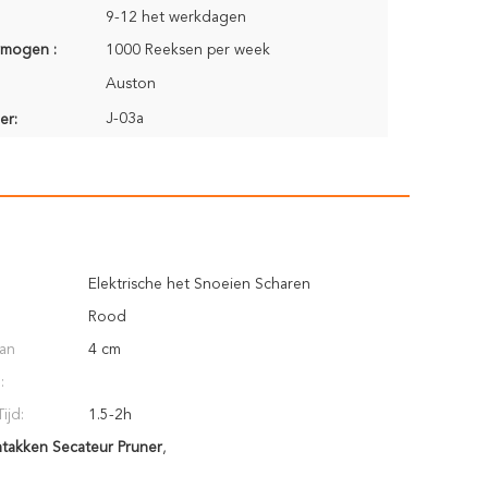
9-12 het werkdagen
rmogen :
1000 Reeksen per week
Auston
J-03a
er:
Elektrische het Snoeien Scharen
Rood
van
4 cm
:
ijd:
1.5-2h
takken Secateur Pruner
,