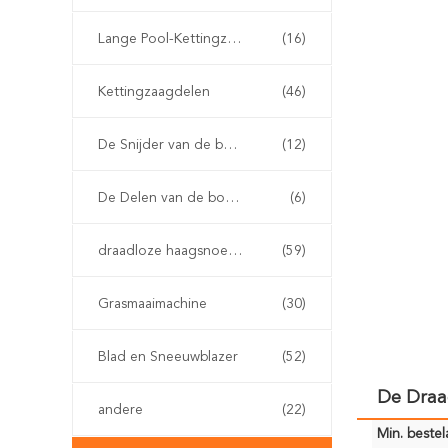
Lange Pool-Kettingzaag
(16)
Kettingzaagdelen
(46)
De Snijder van de benzineborstel
(12)
De Delen van de borstelsnijder
(6)
draadloze haagsnoeischaar
(59)
Grasmaaimachine
(30)
Blad en Sneeuwblazer
(52)
De Draad
andere
(22)
Min. bestela