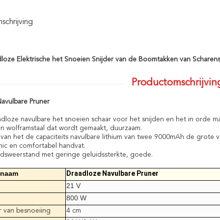
chrijving
loze Elektrische het Snoeien Snijder van de Boomtakken van Scharens
Productomschrijvin
Navulbare Pruner
dloze navulbare het snoeien schaar voor het snijden en het in orde ma
an wolframstaal dat wordt gemaakt, duurzaam.
j van het de capaciteits navulbare lithium van twee 9000mAh de grote 
ic en comfortabel handvat.
sweerstand met geringe geluidssterkte, goede.
tnaam
Draadloze Navulbare Pruner
21 V
800 W
r van besnoeiing
4 cm