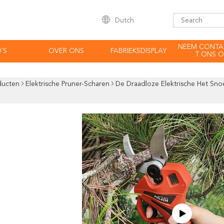
Dutch
NEEM CONTA
'S
OVER ONS
FABRIEKSDISPLAY
T ONS O
ducten
Elektrische Pruner-Scharen
De Draadloze Elektrische Het Sno