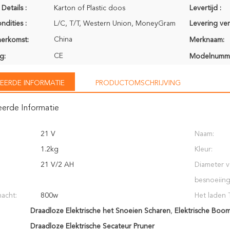
Details :
Karton of Plastic doos
Levertijd :
ndities :
L/C, T/T, Western Union, MoneyGram
Levering ve
China
herkomst:
Merknaam:
CE
g:
Modelnumm
EERDE INFORMATIE
PRODUCTOMSCHRIJVING
eerde Informatie
21 V
Naam:
1.2kg
Kleur:
21 V/2 AH
Diameter 
besnoeiing
acht:
800w
Het laden T
Draadloze Elektrische het Snoeien Scharen
,
Elektrische Boom
Draadloze Elektrische Secateur Pruner