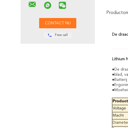
Productoms
De draad
Free call
Lithium 
●De draa
●blad, v
●Batteri
●Ergonim
●Moeheid
Produc
Voltage
Macht
Diamete