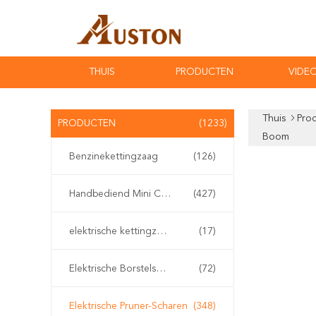
THUIS
PRODUCTEN
VIDEO
Thuis
Pro
PRODUCTEN
(1233)
Boom
Benzinekettingzaag
(126)
Handbediend Mini Chainsaw
(427)
elektrische kettingzaag
(17)
Elektrische Borstelsnijder
(72)
Elektrische Pruner-Scharen
(348)