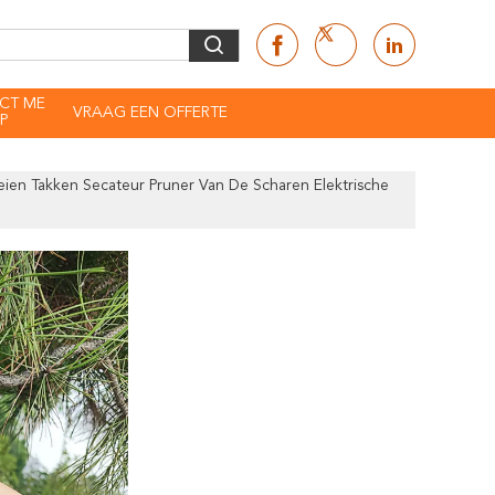
CT ME
VRAAG EEN OFFERTE
P
eien Takken Secateur Pruner Van De Scharen Elektrische