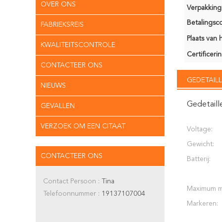
OVER ONS
Verpakking 
Betalingsco
FABRIEKSREIS
Plaats van 
KWALITEITSCONTROLE
Certificerin
CONTACTEER ONS
GEDETAILL
NIEUWS
Gedetaill
GEVALLEN
VERZOEK OM EEN CITAAT
Voltage:
Gewicht:
CONTACTEER ONS
Batterij:
Contact Persoon :
Tina
Maximum m
Telefoonnummer :
19137107004
Markeren: