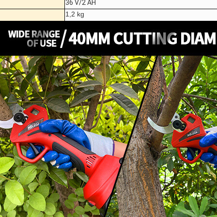
36 V/2 AH
1,2 kg